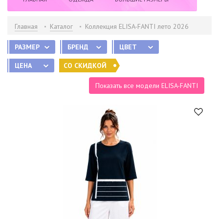
НОВИНКИ
РАСПРОДАЖА
БРЕНДЫ
Главная
Каталог
Коллекция ELISA-FANTI лето 2026
РАЗМЕР
ИНФОРМАЦИЯ
БРЕНД
КОНТАКТЫ
ЦВЕТ
ЦЕНА
СО СКИДКОЙ
Показать все модели ELISA-FANTI