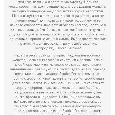
стильную, изящную и элегантную одежду. Цель его
модельеров — выделить индивидуальность каждой женщины,
выгодно подчеркнув ее достоинства и скрыв недостатки.
Марка выпускает изделия стандартных размеров, а также
линейки вещей для полных. В нашем ассортименте вы
найдете очаровательные блузки Sandro Ferrone, короткие и
длинные платья, юбки, брюки, пальто, комбинезоны, куртки и
другие предметы гардероба. А мы для своих покупательниц
приготовили приятные акции и скидки. Выбирайте то, что вам
нравится и делайте заказ — не упустите сезонную
распродажу Sandro Ferrone!
Изделия этого бренда покоряют модниц невероятной
женственностью и красотой в сочетании с практичностью.
Дизайнеры марки внимательно следят за актуальными
тенденциями и реализуют их в своих изделиях. Вся одежда,
представленная в каталоге Sandro Ferrone, шьется из
прочных, дорогих тканей, которые не теряют своего вида
даже после нескольких лет носки. Вещи из них сохраняют
форму и первоначальную яркость оттенков. Удобные
натуральные ткани можно носить с удовольствием, без
дискомфорта и неудобств. На нашей распродаже вы
найдете именно такие изделия, имеющее высочайшее
качество. Мы являемся официальным дистрибьютером
бренда, поэтому вся одежда Sandro Ferrone в нашем