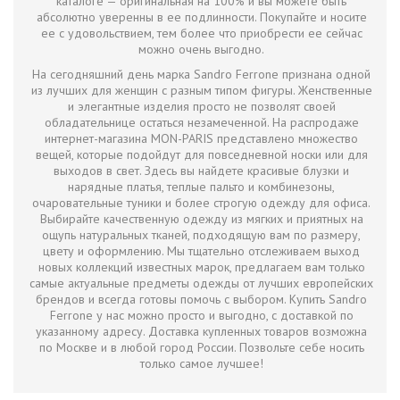
каталоге — оригинальная на 100% и вы можете быть
абсолютно уверенны в ее подлинности. Покупайте и носите
ее с удовольствием, тем более что приобрести ее сейчас
можно очень выгодно.
На сегодняшний день марка Sandro Ferrone признана одной
из лучших для женщин с разным типом фигуры. Женственные
и элегантные изделия просто не позволят своей
обладательнице остаться незамеченной. На распродаже
интернет-магазина MON-PARIS представлено множество
вещей, которые подойдут для повседневной носки или для
выходов в свет. Здесь вы найдете красивые блузки и
нарядные платья, теплые пальто и комбинезоны,
очаровательные туники и более строгую одежду для офиса.
Выбирайте качественную одежду из мягких и приятных на
ощупь натуральных тканей, подходящую вам по размеру,
цвету и оформлению. Мы тщательно отслеживаем выход
новых коллекций известных марок, предлагаем вам только
самые актуальные предметы одежды от лучших европейских
брендов и всегда готовы помочь с выбором. Купить Sandro
Ferrone у нас можно просто и выгодно, с доставкой по
указанному адресу. Доставка купленных товаров возможна
по Москве и в любой город России. Позвольте себе носить
только самое лучшее!