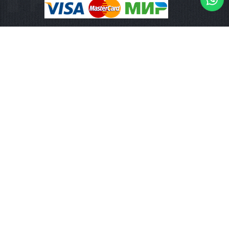
Наши адреса:
117997
,
Москва
,
ул.Вавилова, 69/75, оф. 602
Часы работы:
Понедельник - суббота: с 10:00 до 19:00
Воскресенье: выходной