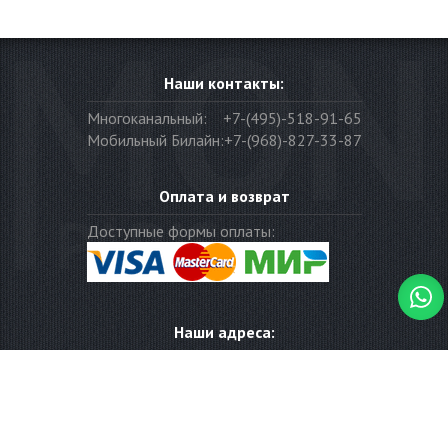
Наши контакты:
Многоканальный:
+7-(495)-518-91-65
Мобильный Билайн:
+7-(968)-827-33-87
Оплата и возврат
Доступные формы оплаты:
Наши адреса:
117997
,
Москва
,
ул.Вавилова, 69/75, оф. 602
Часы работы: