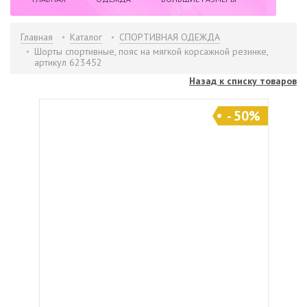
НОВИНКИ
РАСПРОДАЖА
БРЕНДЫ
Главная
Каталог
СПОРТИВНАЯ ОДЕЖДА
Шорты спортивные, пояс на мягкой корсажной резинке,
артикул 623452
ИНФОРМАЦИЯ
КОНТАКТЫ
Назад к списку товаров
- 50%