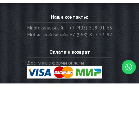
Наши контакты:
Многоканальный:
+7-(495)-518-91-65
Мобильный Билайн:
+7-(968)-827-33-87
Оплата и возврат
Доступные формы оплаты:
Наши адреса:
117997
,
Москва
,
ул.Вавилова, 69/75, оф. 602
Часы работы:
Понедельник - суббота: с 10:00 до 19:00