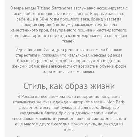
В мире моды Tiziano Santandrea заслуженно ассоциируется с
истинной женственностью и изящностью. Впервые заявив о
себе еще в 80-е годы прошлого века, бренд навсегда
покорил мировой подиум уникальным сочетанием
качественного кроя, безупречного пошива и нестандартного,
почти авангардного подхода к моделированию и сочетанию
тканей.
Идеи Тициано Сантадреа решительно сломали базовые
стереотипы и показали, что итальянская женская одежда
большого размера способна творить чудеса и сделать
женский облик вне зависимости от возраста и объема форм
харизматичным и манящим.
Стиль, как образ жизни
В России во все времена была невероятно популярна
итальянская женская одежда и интернет магазин Mon Paris
делает ее доступной буквально для всех. Шикарные
кардиганы и блузки, брюки и джинсы, платья и юбки,
спортивные костюмы и туники от Тициано Сантадреа – это и
еще многое другое сегодня можно купить, не выходя из
дома.