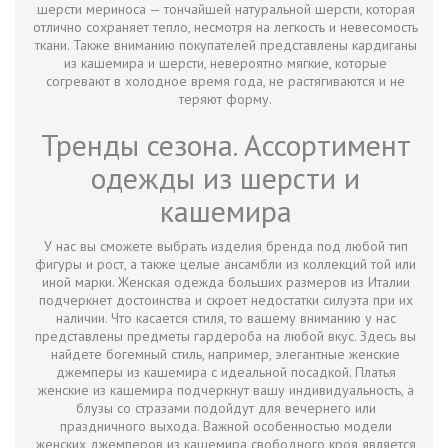
шерсти мериноса — тончайшей натуральной шерсти, которая
отлично сохраняет тепло, несмотря на легкость и невесомость
ткани. Также вниманию покупателей представлены кардиганы
из кашемира и шерсти, невероятно мягкие, которые
согревают в холодное время года, не растягиваются и не
теряют форму.
Тренды сезона. Ассортимент
одежды из шерсти и
кашемира
У нас вы сможете выбрать изделия бренда под любой тип
фигуры и рост, а также целые ансамбли из коллекций той или
иной марки. Женская одежда больших размеров из Италии
подчеркнет достоинства и скроет недостатки силуэта при их
наличии. Что касается стиля, то вашему вниманию у нас
представлены предметы гардероба на любой вкус. Здесь вы
найдете богемный стиль, например, элегантные женские
джемперы из кашемира с идеальной посадкой. Платья
женские из кашемира подчеркнут вашу индивидуальность, а
блузы со стразами подойдут для вечернего или
праздничного выхода. Важной особенностью модели
женских джемперов из кашемира свободного кроя является