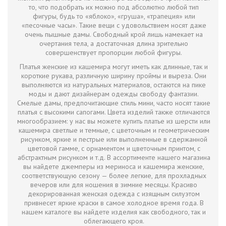
то, что подобрать их можно под абсолютно любой тип
фигуры, будь то «яблоко», «груша», «трапеция» или
«песочные часы». Такие вещи с удовольствием носят даже
очень пышные дамы. Свободный крой лишь намекает на
очертания тела, а достаточная длина зрительно
совершенствует пропорции любой фигуры.
Платья женские из кашемира могут иметь как длинные, так и
короткие рукава, различную ширину проймы и выреза. Они
выполняются из натуральных материалов, остаются на пике
моды и дают дизайнерам одежды свободу фантазии.
Смелые дамы, предпочитающие стиль мини, часто носят такие
платья с высокими сапогами. Цвета изделий также отличаются
многообразием: у нас вы можете купить платье из шерсти или
кашемира светлые и темные, с цветочным и геометрическим
рисунком, яркие и пестрые или выполненные в сдержанной
цветовой гамме, с орнаментом и цветочным принтом, с
абстрактным рисунком и т.д. В ассортименте нашего магазина
вы найдете джемперы из мериноса и кашемира женские,
соответствующую сезону — более легкие, для прохладных
вечеров или для ношения в зимние месяцы. Красиво
декорированная женская одежда с изящным силуэтом
привнесет яркие краски в самое холодное время года. В
нашем каталоге вы найдете изделия как свободного, так и
облегающего кроя.