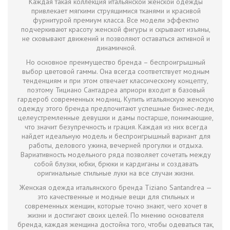
Каждая такая коллекция итальянской женской одежды
привлекает мягкими струящимися тканями и красивой
фурнитурой премиум класса. Все модели эффектно
подчеркивают красоту женской фигуры и скрывают изъяны,
не сковывают движений и позволяют оставаться активной и
динамичной.
Но основное преимущество бренда – беспроигрышный
выбор цветовой гаммы. Она всегда соответствует модным
тенденциям и при этом отвечает классическому концепту,
поэтому Тициано Сантадреа априори входит в базовый
гардероб современных модниц. Купить итальянскую женскую
одежду этого бренда предпочитают успешные бизнес-леди,
целеустремленные девушки и дамы постарше, понимающие,
что значит безупречность и грация. Каждая из них всегда
найдет идеальную модель и беспроигрышный вариант для
работы, делового ужина, вечерней прогулки и отдыха.
Вариативность модельного ряда позволяет сочетать между
собой блузки, юбки, брюки и кардиганы и создавать
оригинальные стильные луки на все случаи жизни.
Женская одежда итальянского бренда Tiziano Santandrea —
это качественные и модные вещи для стильных и
современных женщин, которые точно знают, чего хочет в
жизни и достигают своих целей. По мнению основателя
бренда, каждая женщина достойна того, чтобы одеваться так,